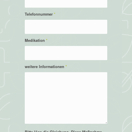
Telefonnummer
*
Medikation
*
weitere Informationen
*